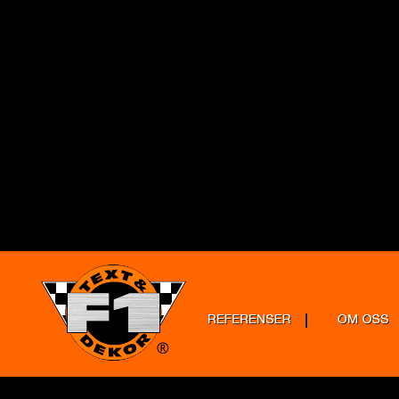
#nav_link{font-family:Verdana,Gene
weight:bold;color:#FFF;}.Breadtex
serif;font-size:10px;color:#9d8d84;}
size:12px;font-weight:normal;color
family:Verdana,Geneva,sans-serif;f
weight:normal;color:#FFF;}#h1an h2
weight:normal;color:#FFF;}.wrapper
align:left;width:900px;margin:0 auto