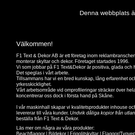
Denna webbplats är 
Välkommen!
F1 Text & Dekor AB är ett företag inom reklambranschen
monterar skyltar och dekor. Företaget startades 1996.
Vi som jobbar på F1 Text&Dekor är positiva, glada och h
Det speglas i vårt arbete.
Tillsammans har vi en bred kunskap, lång erfarenhet oc
yrkesskicklighet.
Vårt arbetsområde vid omprofileringar sträcker över hel
koncentrerar oss dock i första hand på Skåne.
I vår maskinhall skapar vi kvalitetsprodukter inhouse och
levererar till våra kunder.
Undvik dåliga kopior från utla
beställa från F1 Text & Dekor.
Läs mer om några av våra produkter:
Beachflaggor
|
Bildekor
|
Frigolitskyltar
|
Flaggor/Tygve